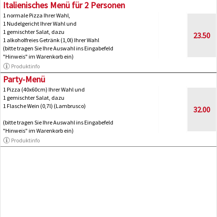
Italienisches Menü für 2 Personen
1 normale Pizza Ihrer Wahl,
1 Nudelgericht Ihrer Wahl und
1 gemischter Salat, dazu
23.50
1 alkoholfreies Getränk (1,0l) Ihrer Wahl
(bitte tragen Sie Ihre Auswahl ins Eingabefeld
"Hinweis" im Warenkorb ein)
Produktinfo
Party-Menü
1 Pizza (40x60cm) Ihrer Wahl und
1 gemischter Salat, dazu
1 Flasche Wein (0,7l) (Lambrusco)
32.00
(bitte tragen Sie Ihre Auswahl ins Eingabefeld
"Hinweis" im Warenkorb ein)
Produktinfo