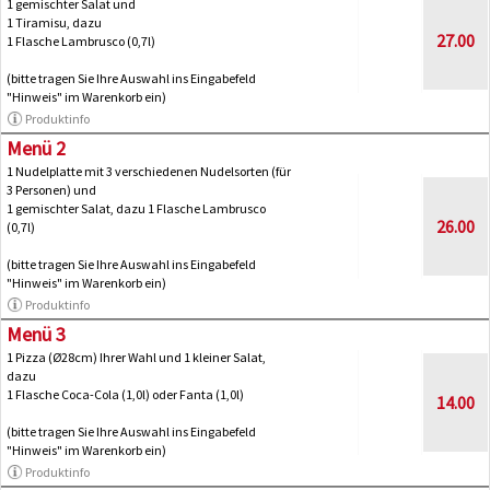
1 gemischter Salat und
1 Tiramisu, dazu
27.00
1 Flasche Lambrusco (0,7l)
(bitte tragen Sie Ihre Auswahl ins Eingabefeld
"Hinweis" im Warenkorb ein)
Produktinfo
Menü 2
1 Nudelplatte mit 3 verschiedenen Nudelsorten (für
3 Personen) und
1 gemischter Salat, dazu 1 Flasche Lambrusco
26.00
(0,7l)
(bitte tragen Sie Ihre Auswahl ins Eingabefeld
"Hinweis" im Warenkorb ein)
Produktinfo
Menü 3
1 Pizza (Ø28cm) Ihrer Wahl und 1 kleiner Salat,
dazu
1 Flasche Coca-Cola (1,0l) oder Fanta (1,0l)
14.00
(bitte tragen Sie Ihre Auswahl ins Eingabefeld
"Hinweis" im Warenkorb ein)
Produktinfo