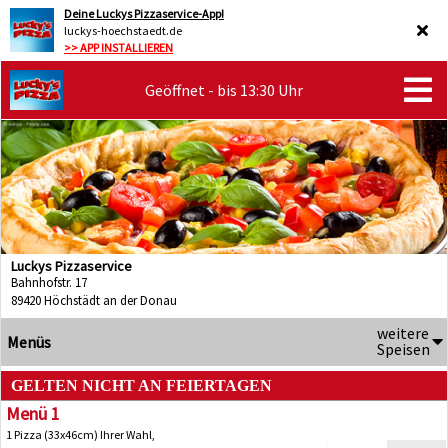
Deine Luckys Pizzaservice-App!
luckys-hoechstaedt.de
>> APP INSTALLIEREN
Geöffnet - bis 13:30 Uhr
Luckys Pizzaservice
Bahnhofstr. 17
89420 Höchstädt an der Donau
weitere
Menüs
Speisen
GELTEN NICHT AN FEIERTAGEN
Menü 1
1 Pizza (33x46cm) Ihrer Wahl,