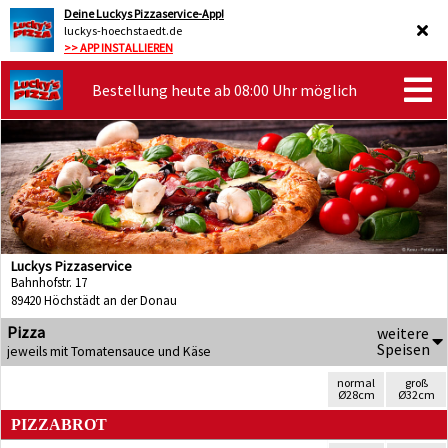
Deine Luckys Pizzaservice-App!
luckys-hoechstaedt.de
>> APP INSTALLIEREN
Bestellung heute ab 08:00 Uhr möglich
Luckys Pizzaservice
Bahnhofstr. 17
89420 Höchstädt an der Donau
Pizza
weitere
Speisen
jeweils mit Tomatensauce und Käse
normal
groß
Ø28cm
Ø32cm
PIZZABROT