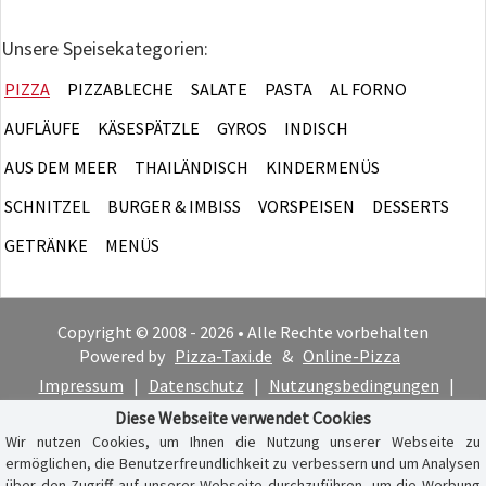
Unsere Speisekategorien:
PIZZA
PIZZABLECHE
SALATE
PASTA
AL FORNO
AUFLÄUFE
KÄSESPÄTZLE
GYROS
INDISCH
AUS DEM MEER
THAILÄNDISCH
KINDERMENÜS
SCHNITZEL
BURGER & IMBISS
VORSPEISEN
DESSERTS
GETRÄNKE
MENÜS
Copyright © 2008 - 2026 • Alle Rechte vorbehalten
Powered by
Pizza-Taxi.de
&
Online-Pizza
Impressum
|
Datenschutz
|
Nutzungsbedingungen
|
Cookie-Hinweis
Diese Webseite verwendet Cookies
Wir nutzen Cookies, um Ihnen die Nutzung unserer Webseite zu
ermöglichen, die Benutzerfreundlichkeit zu verbessern und um Analysen
über den Zugriff auf unserer Webseite durchzuführen, um die Werbung