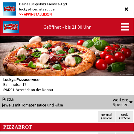
Deine Luckys Pizzaservice-App!
luckys-hoechstaedt.de
>> APP INSTALLIEREN
Geöffnet - bis 21:00 Uhr
Luckys Pizzaservice
Bahnhofstr. 17
89420 Höchstädt an der Donau
Pizza
weitere
Speisen
jeweils mit Tomatensauce und Käse
normal
groß
Ø28cm
Ø32cm
PIZZABROT