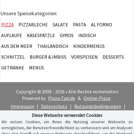
Unsere Speisekategorien:
PIZZA
PIZZABLECHE
SALATE
PASTA
AL FORNO
AUFLÄUFE
KÄSESPÄTZLE
GYROS
INDISCH
AUS DEM MEER
THAILÄNDISCH
KINDERMENÜS
SCHNITZEL
BURGER & IMBISS
VORSPEISEN
DESSERTS
GETRÄNKE
MENÜS
Copyright © 2008 - 2026 • Alle Rechte vorbehalten
Powered by
Pizza-Taxi.de
&
Online-Pizza
Impressum
|
Datenschutz
|
Nutzungsbedingungen
|
Cookie-Hinweis
Diese Webseite verwendet Cookies
Wir nutzen Cookies, um Ihnen die Nutzung unserer Webseite zu
ermöglichen, die Benutzerfreundlichkeit zu verbessern und um Analysen
über den Zugriff auf unserer Webseite durchzuführen, um die Werbung